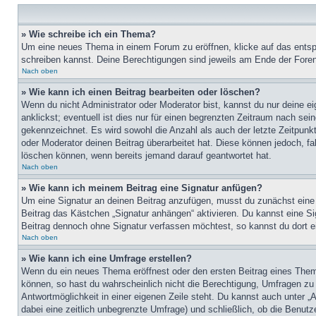
» Wie schreibe ich ein Thema?
Um eine neues Thema in einem Forum zu eröffnen, klicke auf das entspre
schreiben kannst. Deine Berechtigungen sind jeweils am Ende der Foren-
Nach oben
» Wie kann ich einen Beitrag bearbeiten oder löschen?
Wenn du nicht Administrator oder Moderator bist, kannst du nur deine e
anklickst; eventuell ist dies nur für einen begrenzten Zeitraum nach sei
gekennzeichnet. Es wird sowohl die Anzahl als auch der letzte Zeitpunk
oder Moderator deinen Beitrag überarbeitet hat. Diese können jedoch, fal
löschen können, wenn bereits jemand darauf geantwortet hat.
Nach oben
» Wie kann ich meinem Beitrag eine Signatur anfügen?
Um eine Signatur an deinen Beitrag anzufügen, musst du zunächst eine s
Beitrag das Kästchen „Signatur anhängen“ aktivieren. Du kannst eine S
Beitrag dennoch ohne Signatur verfassen möchtest, so kannst du dort ei
Nach oben
» Wie kann ich eine Umfrage erstellen?
Wenn du ein neues Thema eröffnest oder den ersten Beitrag eines Themas
können, so hast du wahrscheinlich nicht die Berechtigung, Umfragen zu e
Antwortmöglichkeit in einer eigenen Zeile steht. Du kannst auch unter „
dabei eine zeitlich unbegrenzte Umfrage) und schließlich, ob die Benut