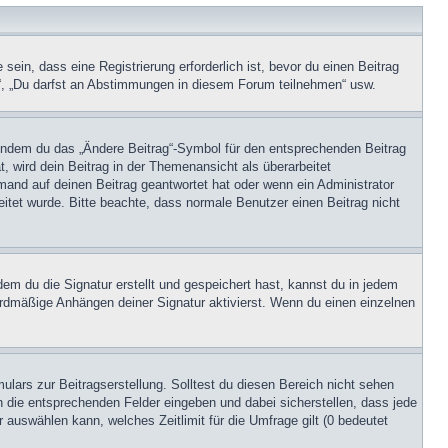
in, dass eine Registrierung erforderlich ist, bevor du einen Beitrag
n“, „Du darfst an Abstimmungen in diesem Forum teilnehmen“ usw.
, indem du das „Ändere Beitrag“-Symbol für den entsprechenden Beitrag
t, wird dein Beitrag in der Themenansicht als überarbeitet
mand auf deinen Beitrag geantwortet hat oder wenn ein Administrator
beitet wurde. Bitte beachte, dass normale Benutzer einen Beitrag nicht
m du die Signatur erstellt und gespeichert hast, kannst du in jedem
ardmäßige Anhängen deiner Signatur aktivierst. Wenn du einen einzelnen
lars zur Beitragserstellung. Solltest du diesen Bereich nicht sehen
n die entsprechenden Felder eingeben und dabei sicherstellen, dass jede
 auswählen kann, welches Zeitlimit für die Umfrage gilt (0 bedeutet