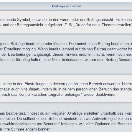
Beiträge schreiben
chende Symbol, entweder in der Foren- oder der Beitragsansicht. Es könnte se
 und der Beitragsansicht aufgelistet. Z. B. „Du darfst neue Themen erstelle
igenen Beiträge bearbeiten oder löschen. Du kannst einen Beitrag bearbeiten
ner Erstellung möglich. Wenn bereits jemand auf deinen Beitrag geantwortet ha
t der Bearbeitungen angezeigt. Dieser Hinweis erscheint nicht, wenn noch nie
ls sie es für nötig halten, eine Notiz hinterlassen, warum dein Beitrag überar
olche in den Einstellungen in deinem persönlichen Bereich entwerfen. Nachde
ignatur auch hinzufügen, indem du in deinem persönlichen Bereich das stand
nfach das Kontrollkästchen „Signatur anhängen“ wieder deaktivieren.
 bearbeitest, findest du ein Register „Umfrage erstellen“ unterhalb des Formu
rstellen. Du solltest einen Titel und mindestens zwei Antwortmöglichkeiten i
Auswahlmöglichkeiten pro Benutzer“ festlegen, wie viele Optionen ein Benutzer
zer ihre Stimme ändern können.