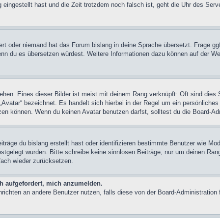
 eingestellt hast und die Zeit trotzdem noch falsch ist, geht die Uhr des Serv
iert oder niemand hat das Forum bislang in deine Sprache übersetzt. Frage ggf
n, wenn du es übersetzen würdest. Weitere Informationen dazu können auf der
hen. Eines dieser Bilder ist meist mit deinem Rang verknüpft: Oft sind dies 
Avatar“ bezeichnet. Es handelt sich hierbei in der Regel um ein persönliches
en können. Wenn du keinen Avatar benutzen darfst, solltest du die Board-Adm
träge du bislang erstellt hast oder identifizieren bestimmte Benutzer wie M
festgelegt wurden. Bitte schreibe keine sinnlosen Beiträge, nur um deinen Ra
fach wieder zurücksetzen.
ch aufgefordert, mich anzumelden.
achrichten an andere Benutzer nutzen, falls diese von der Board-Administrati