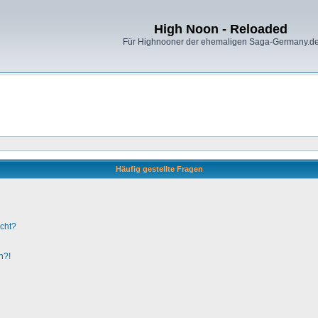
High Noon - Reloaded
Für Highnooner der ehemaligen Saga-Germany.d
Häufig gestellte Fragen
ucht?
n?!