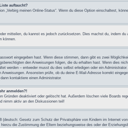
Liste auftaucht?
tion „Verbirg meinen Online-Status“. Wenn du diese Option einschaltest, könn
ieder mitteilen, du kannst es jedoch zurücksetzen. Dies machst du, indem du
en können.
 Passwort eingegeben hast. Wenn diese stimmen, dann gibt es zwei Möglichk
ngsberechtigten den Anweisungen folgen, die du erhalten hast. Wenn dies nicht 
et werden – entweder musst du dies selbst erledigen oder ein Administrator. Be
nen Anweisungen. Ansonsten prüfe, ob du deine E-Mail-Adresse korrekt eingeg
 dann kontaktiere einen Administrator.
 mehr anmelden?!
n Gründen deaktiviert oder gelöscht hat. Außerdem löschen viele Boards rege
nd nimm aktiv an den Diskussionen teil!
 (deutsch: Gesetz zum Schutz der Privatsphäre von Kindern im Internet von 
hierzu die Zustimmung der Eltern beziehungsweise des oder der Erziehungsber