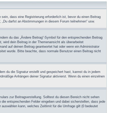
in, dass eine Registrierung erforderlich ist, bevor du einen Beitrag
n“, „Du darfst an Abstimmungen in diesem Forum teilnehmen“ usw.
, indem du das „Ändere Beitrag“-Symbol für den entsprechenden Beitrag
t, wird dein Beitrag in der Themenansicht als überarbeitet
mand auf deinen Beitrag geantwortet hat oder wenn ein Administrator
beitet wurde. Bitte beachte, dass normale Benutzer einen Beitrag nicht
m du die Signatur erstellt und gespeichert hast, kannst du in jedem
ardmäßige Anhängen deiner Signatur aktivierst. Wenn du einen einzelnen
lars zur Beitragserstellung. Solltest du diesen Bereich nicht sehen
n die entsprechenden Felder eingeben und dabei sicherstellen, dass jede
 auswählen kann, welches Zeitlimit für die Umfrage gilt (0 bedeutet