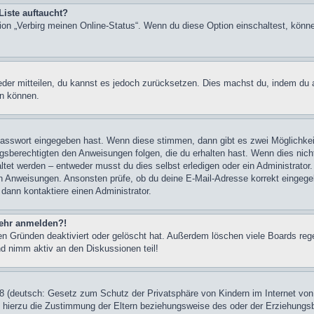
Liste auftaucht?
tion „Verbirg meinen Online-Status“. Wenn du diese Option einschaltest, könn
ieder mitteilen, du kannst es jedoch zurücksetzen. Dies machst du, indem du
en können.
 Passwort eingegeben hast. Wenn diese stimmen, dann gibt es zwei Möglichk
ngsberechtigten den Anweisungen folgen, die du erhalten hast. Wenn dies nicht 
et werden – entweder musst du dies selbst erledigen oder ein Administrator. Be
nen Anweisungen. Ansonsten prüfe, ob du deine E-Mail-Adresse korrekt eingeg
 dann kontaktiere einen Administrator.
 mehr anmelden?!
n Gründen deaktiviert oder gelöscht hat. Außerdem löschen viele Boards rege
nd nimm aktiv an den Diskussionen teil!
 (deutsch: Gesetz zum Schutz der Privatsphäre von Kindern im Internet von 
hierzu die Zustimmung der Eltern beziehungsweise des oder der Erziehungsber