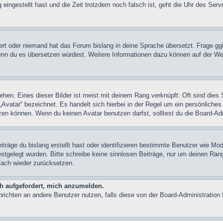
 eingestellt hast und die Zeit trotzdem noch falsch ist, geht die Uhr des Serv
iert oder niemand hat das Forum bislang in deine Sprache übersetzt. Frage ggf
n, wenn du es übersetzen würdest. Weitere Informationen dazu können auf der
hen. Eines dieser Bilder ist meist mit deinem Rang verknüpft: Oft sind dies 
Avatar“ bezeichnet. Es handelt sich hierbei in der Regel um ein persönliches
en können. Wenn du keinen Avatar benutzen darfst, solltest du die Board-Adm
träge du bislang erstellt hast oder identifizieren bestimmte Benutzer wie M
festgelegt wurden. Bitte schreibe keine sinnlosen Beiträge, nur um deinen Ra
fach wieder zurücksetzen.
ch aufgefordert, mich anzumelden.
achrichten an andere Benutzer nutzen, falls diese von der Board-Administrati