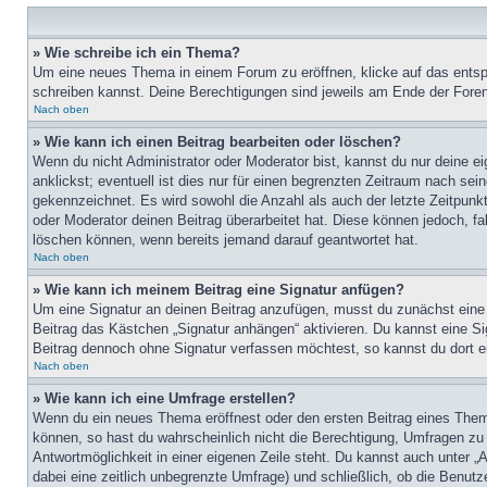
» Wie schreibe ich ein Thema?
Um eine neues Thema in einem Forum zu eröffnen, klicke auf das entspre
schreiben kannst. Deine Berechtigungen sind jeweils am Ende der Foren-
Nach oben
» Wie kann ich einen Beitrag bearbeiten oder löschen?
Wenn du nicht Administrator oder Moderator bist, kannst du nur deine e
anklickst; eventuell ist dies nur für einen begrenzten Zeitraum nach sei
gekennzeichnet. Es wird sowohl die Anzahl als auch der letzte Zeitpunk
oder Moderator deinen Beitrag überarbeitet hat. Diese können jedoch, fal
löschen können, wenn bereits jemand darauf geantwortet hat.
Nach oben
» Wie kann ich meinem Beitrag eine Signatur anfügen?
Um eine Signatur an deinen Beitrag anzufügen, musst du zunächst eine s
Beitrag das Kästchen „Signatur anhängen“ aktivieren. Du kannst eine S
Beitrag dennoch ohne Signatur verfassen möchtest, so kannst du dort ei
Nach oben
» Wie kann ich eine Umfrage erstellen?
Wenn du ein neues Thema eröffnest oder den ersten Beitrag eines Themas
können, so hast du wahrscheinlich nicht die Berechtigung, Umfragen zu e
Antwortmöglichkeit in einer eigenen Zeile steht. Du kannst auch unter „
dabei eine zeitlich unbegrenzte Umfrage) und schließlich, ob die Benut