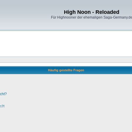
High Noon - Reloaded
Für Highnooner der ehemaligen Saga-Germany.d
Häufig gestellte Fragen
ucht?
n?!