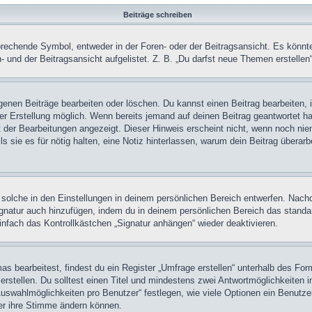
Beiträge schreiben
chende Symbol, entweder in der Foren- oder der Beitragsansicht. Es könnte se
 und der Beitragsansicht aufgelistet. Z. B. „Du darfst neue Themen erstelle
igenen Beiträge bearbeiten oder löschen. Du kannst einen Beitrag bearbeiten
ner Erstellung möglich. Wenn bereits jemand auf deinen Beitrag geantwortet ha
t der Bearbeitungen angezeigt. Dieser Hinweis erscheint nicht, wenn noch nie
ls sie es für nötig halten, eine Notiz hinterlassen, warum dein Beitrag überar
olche in den Einstellungen in deinem persönlichen Bereich entwerfen. Nachde
ignatur auch hinzufügen, indem du in deinem persönlichen Bereich das stand
nfach das Kontrollkästchen „Signatur anhängen“ wieder deaktivieren.
 bearbeitest, findest du ein Register „Umfrage erstellen“ unterhalb des Formu
rstellen. Du solltest einen Titel und mindestens zwei Antwortmöglichkeiten i
Auswahlmöglichkeiten pro Benutzer“ festlegen, wie viele Optionen ein Benutzer
zer ihre Stimme ändern können.