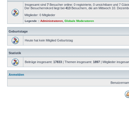
Insgesamt sind
7
Besucher online: 0 registrierte, 0 unsichtbare und 7 Gäs
Der Besucherrekord liegt bei
413
Besuchern, die am Mittwoch 10. Dezember 
Mitglieder: 0 Mitglieder
Legende ::
Administratoren
,
Globale Moderatoren
Geburtstage
Heute hat kein Mitglied Geburtstag
Statistik
Beiträge insgesamt:
17833
| Themen insgesamt:
1897
| Mitglieder insgesa
Anmelden
Benutzernam