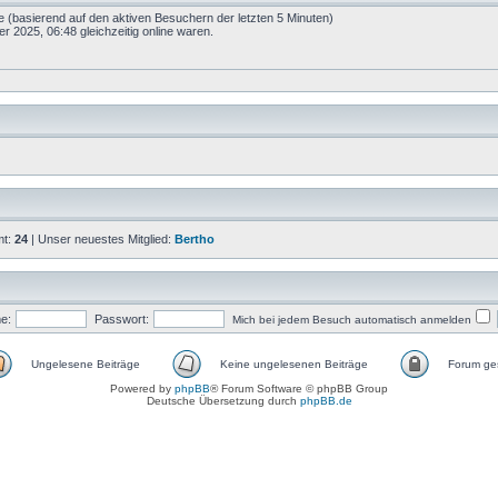
te (basierend auf den aktiven Besuchern der letzten 5 Minuten)
2025, 06:48 gleichzeitig online waren.
mt:
24
| Unser neuestes Mitglied:
Bertho
e:
Passwort:
Mich bei jedem Besuch automatisch anmelden
Ungelesene Beiträge
Keine ungelesenen Beiträge
Forum ges
Powered by
phpBB
® Forum Software © phpBB Group
Deutsche Übersetzung durch
phpBB.de