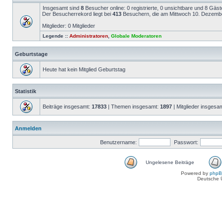
Insgesamt sind
8
Besucher online: 0 registrierte, 0 unsichtbare und 8 Gäs
Der Besucherrekord liegt bei
413
Besuchern, die am Mittwoch 10. Dezember 
Mitglieder: 0 Mitglieder
Legende ::
Administratoren
,
Globale Moderatoren
Geburtstage
Heute hat kein Mitglied Geburtstag
Statistik
Beiträge insgesamt:
17833
| Themen insgesamt:
1897
| Mitglieder insgesa
Anmelden
Benutzername:
Passwort:
Ungelesene Beiträge
Powered by
php
Deutsche 