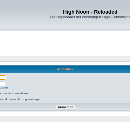
High Noon - Reloaded
Für Highnooner der ehemaligen Saga-Germany.d
Anmelden
gessen
utomatisch anmelden
rend dieser Sitzung verbergen